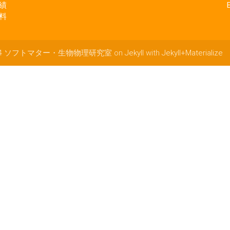
績
料
014 ソフトマター・生物物理研究室 on
Jekyll
with
Jekyll+Materialize