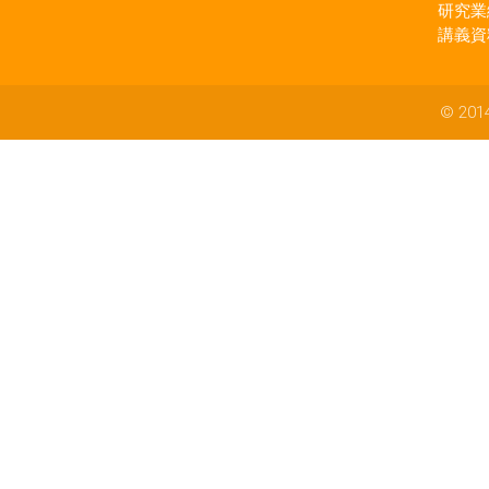
研究業
講義資
© 2