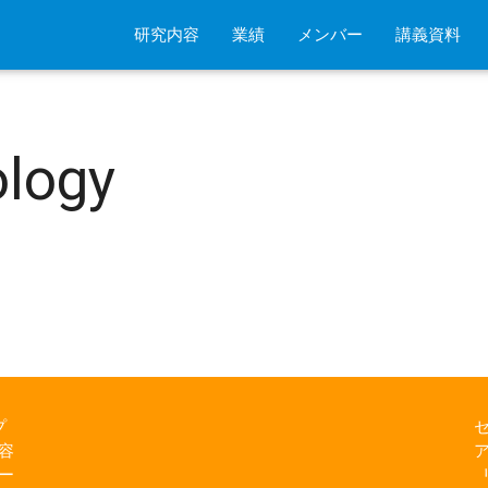
研究内容
業績
メンバー
講義資料
ology
プ
容
ー