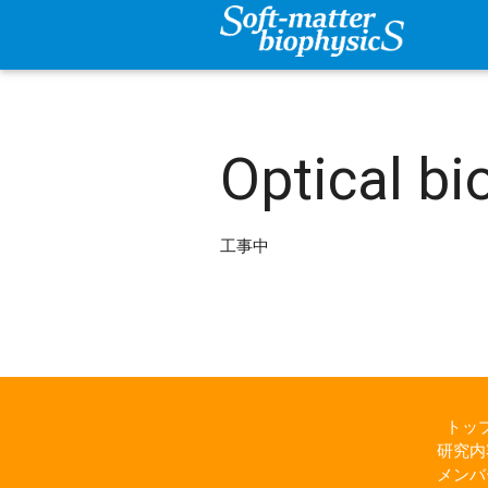
Optical bi
工事中
トッ
研究内
メンバ